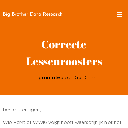
Big Brother Data Research
Correcte
Lessenroosters
📢
promoted
by Dirk
Pril
De
beste leerlingen,
Wie EcMt of WWi6 volgt heeft waarschijnlijk niet het